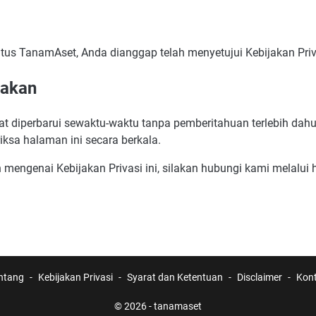
s TanamAset, Anda dianggap telah menyetujui Kebijakan Priva
jakan
pat diperbarui sewaktu-waktu tanpa pemberitahuan terlebih dah
ksa halaman ini secara berkala.
 mengenai Kebijakan Privasi ini, silakan hubungi kami melalui
ntang
Kebijakan Privasi
Syarat dan Ketentuan
Disclaimer
Kon
© 2026 -
tanamaset