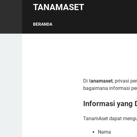
TANAMASET
BERANDA
Di t
anamaset
, privasi 
bagaimana informasi pen
Informasi yang
TanamAset dapat mengump
Nama