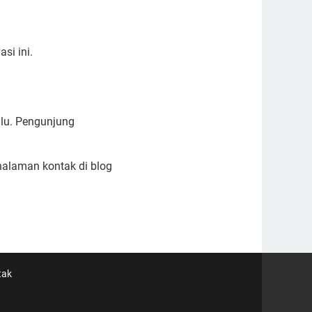
si ini.
ulu. Pengunjung
 halaman kontak di blog
tak