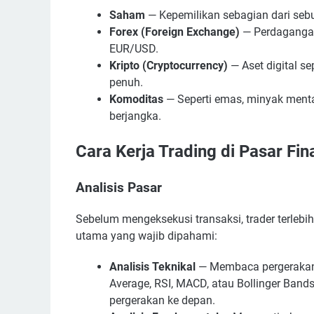
Saham
— Kepemilikan sebagian dari seb
Forex (Foreign Exchange)
— Perdagangan
EUR/USD.
Kripto (Cryptocurrency)
— Aset digital s
penuh.
Komoditas
— Seperti emas, minyak menta
berjangka.
Cara Kerja Trading di Pasar Fin
Analisis Pasar
Sebelum mengeksekusi transaksi, trader terlebi
utama yang wajib dipahami:
Analisis Teknikal
— Membaca pergerakan h
Average, RSI, MACD, atau Bollinger Band
pergerakan ke depan.